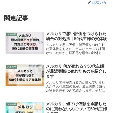
はないろ
関連記事
メルカリで悪い評価をつけられた
メルカリ
場合の対処法｜50代主婦の実体験
メルカリで悪い評価・低評価をつけられ
た実体験をもとに、どんなケースで評価
がついたのか、理不尽な場合の対処方法
や問い合わせ方法を50代主婦が解説しま
す。
メルカリ 何が売れる？50代主婦
メルカリ
が最近実際に売れたものを紹介し
ます
メルカリで何が売れるのか悩んでいませ
んか？50代主婦の私が、最近実際に売れ
た物を具体例つきで紹介します。子ども
服や使わなくなった物など、無理なく始
められるヒントをまとめました。
メルカリ、値下げ依頼を承諾した
メルカリ
のに買わない人について50代主婦