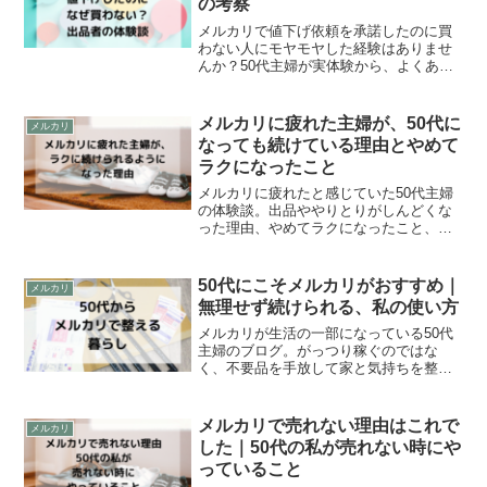
の考察
メルカリで値下げ依頼を承諾したのに買
わない人にモヤモヤした経験はありませ
んか？50代主婦が実体験から、よくある
理由と気持ちがラクになる考え方、出品
者の対応方法をまとめました。
メルカリに疲れた主婦が、50代に
メルカリ
なっても続けている理由とやめて
ラクになったこと
メルカリに疲れたと感じていた50代主婦
の体験談。出品ややりとりがしんどくな
った理由、やめてラクになったこと、今
も無理なく続けている考え方を紹介しま
す。
50代にこそメルカリがおすすめ｜
メルカリ
無理せず続けられる、私の使い方
メルカリが生活の一部になっている50代
主婦のブログ。がっつり稼ぐのではな
く、不要品を手放して家と気持ちを整え
る暮らし。無理せず続けたい方へ、私の
体験をまとめています。
メルカリで売れない理由はこれで
メルカリ
した｜50代の私が売れない時にや
っていること