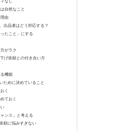
ティなし
のは自然なこと
い理由
、出品者はどう対応する？
かったこと」にする
し
い方がラク
値下げ依頼との付き合い方
い
べる機能
いために決めていること
ておく
決めておく
ない
チャンス」と考える
依頼に悩みすぎない