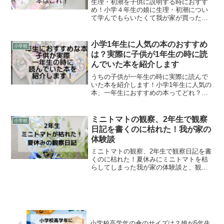
生理・初潮を子供に説明する時におすす
め！小学４年生の娘に生理・初潮につい
て学んでもらいたくて我が家が買った本
を紹介します！イラストとマンガでわか
りやすいところがポイント！
小学1年生に人気の本のおすすめ
小学校
は？実際に子供が1年生の時に読
んでいた本を紹介します
うちの子供が一年生の時に実際に読んで
いた本を紹介します！小学1年生に人気の
本、一年生におすすめの本ってどれ？う
ちの子供や周りのお友達が実際に1年生の
時に読んでいたのはこういう本です。
ミニトマトの観察、2年生で観察
小学校
日記を書くのに枯れた！我が家の
体験談
ミニトマトの観察、2年生で観察日記を書
くのに枯れた！夏休みにミニトマトを枯
らしてしまった我が家の体験談と、観察
日記の宿題のポイントを紹介します。
小学校高学年の傘のサイズは？娘が5年生