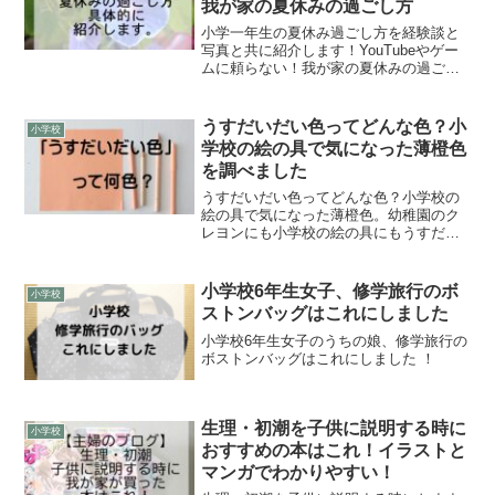
我が家の夏休みの過ごし方
小学一年生の夏休み過ごし方を経験談と
写真と共に紹介します！YouTubeやゲー
ムに頼らない！我が家の夏休みの過ごし
方。少しでも参考にしていただけたら嬉
しいです。
うすだいだい色ってどんな色？小
小学校
学校の絵の具で気になった薄橙色
を調べました
うすだいだい色ってどんな色？小学校の
絵の具で気になった薄橙色。幼稚園のク
レヨンにも小学校の絵の具にもうすだい
だい色っていう色があるのですが、うす
だいだい色って何色？どんな意味なの
か？調べてみました。
小学校6年生女子、修学旅行のボ
小学校
ストンバッグはこれにしました
小学校6年生女子のうちの娘、修学旅行の
ボストンバッグはこれにしました ！
生理・初潮を子供に説明する時に
小学校
おすすめの本はこれ！イラストと
マンガでわかりやすい！