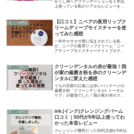
かくし用ヘアファンデーションを１年以
上使っている私のリアルなレビューを書
いています。めんどくさがり40代主婦の
目線でメリットデメリットも書きました
ので参考にしていただけたら幸いです。
【口コミ】ニベアの夜用リップク
暮らしの愛用品
リームディープモイスチャーを使
ってみた感想
一年中カサカサ唇に悩まされている私
が、ニベアの夜用リップクリーム「ニベ
アディープモイスチャーナイトプロテク
ト」を実際に使ってみた口コミです。
クリーンデンタルの赤が最強！我
暮らしの愛用品
が家の歯磨き粉を赤のクリーンデ
ンタルに変えた感想
うちの旦那の口臭には赤いパッケージの
歯磨き粉「クリーンデンタルL トータル
ケア」が最強でした！我が家が赤のクリ
ーンデンタルを買った理由と、実際に使
ってみた感想など、リアルな口コミを紹
介します。
ink.(インク)クレンジングバーム
暮らしの愛用品
口コミ｜50代が5年以上使ってわ
かった本音レビュー
クレンジング難民だった50代主婦が5年以