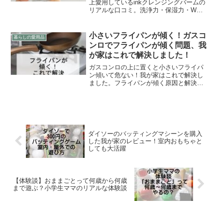
上愛用しているinkクレンジングバームの
リアルな口コミ。洗浄力・保湿力・W洗
顔不要の使い心地を正直レビューしま
す。
小さいフライパンが傾く！ガスコ
暮らしの愛用品
ンロでフライパンが傾く問題、我
が家はこれで解決しました！
ガスコンロの上に置くと小さいフライパ
ン傾いて危ない！我が家はこれで解決し
ました。フライパンが傾く原因と解決方
法を紹介します
ダイソーのバッティングマシーンを購入
した我が家のレビュー！室内おもちゃと
しても大活躍
【体験談】おままごとって何歳から何歳
まで遊ぶ？小学生ママのリアルな体験談