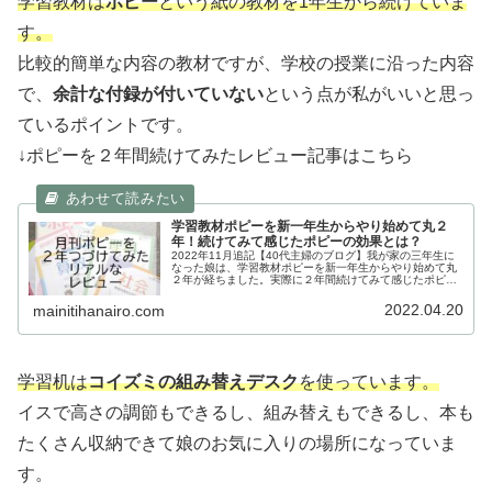
学習教材は
ポピー
という紙の教材を1年生から続けていま
す。
比較的簡単な内容の教材ですが、学校の授業に沿った内容
で、
余計な付録が付いていない
という点が私がいいと思っ
ているポイントです。
↓ポピーを２年間続けてみたレビュー記事はこちら
学習教材ポピーを新一年生からやり始めて丸２
年！続けてみて感じたポピーの効果とは？
2022年11月追記【40代主婦のブログ】我が家の三年生に
なった娘は、学習教材ポピーを新一年生からやり始めて丸
２年が経ちました。実際に２年間続けてみて感じたポピー
の効果やチャレンジタッチとの私が感じている違いなどを
我が家の体験談を含めて紹介しています。
2022.04.20
mainitihanairo.com
学習机は
コイズミの組み替えデスク
を使っています。
イスで高さの調節もできるし、組み替えもできるし、本も
たくさん収納できて娘のお気に入りの場所になっていま
す。