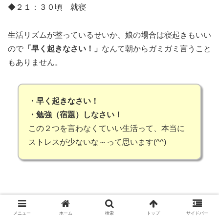
◆２１：３０頃 就寝
生活リズムが整っているせいか、娘の場合は寝起きもいい
ので
「早く起きなさい！」
なんて朝からガミガミ言うこと
もありません。
・早く起きなさい！
・勉強（宿題）しなさい！
この２つを言わなくていい生活って、本当に
ストレスが少ないな～って思います(^^)
まとめ
メニュー
ホーム
検索
トップ
サイドバー