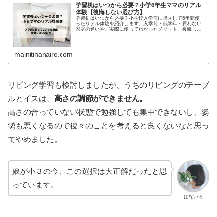
学習机はいつから必要？小学6年生ママのリアル
体験【後悔しない選び方】
学習机はいつから必要？小学校入学前に購入して6年間使
ったリアル体験を紹介します。入学前・低学年・買わない
家庭の違いや、実際に使ってわかったメリット、後悔しな
い学習机の選び方まで小学6年生ママの視点でまとめまし
た。
mainitihanairo.com
リビング学習も検討しましたが、うちのリビングのテーブ
ルとイスは、
高さの調節ができません。
高さの合っていない状態で勉強しても集中できないし、姿
勢も悪くなるので後々のことを考えると良くないなと思っ
てやめました。
娘が小３の今、この選択は大正解だったと思
っています。
はないろ