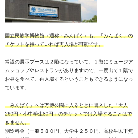
国立民族学博物館（通称：みんぱく）も、「みんぱく」の
チケットを持っていれば再入場が可能です。
常設の展示ブースは２階になっていて、１階にミュージア
ムショップやレストランがありますので、一度出て１階で
お昼を食べて、再入場するということもできるようになっ
ています。
「みんぱく」へは万博公園に入るときに購入した「大人
260円・小中学生80円」のチケットでは入場することはで
きません。
別途料金（一般５８０円、大学生２５０円、高校生以下無