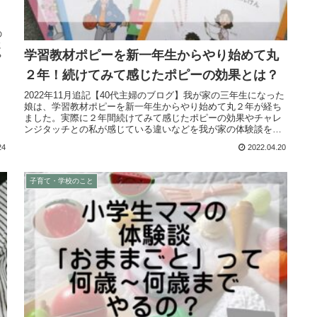
の
に
学習教材ポピーを新一年生からやり始めて丸
や
２年！続けてみて感じたポピーの効果とは？
2022年11月追記【40代主婦のブログ】我が家の三年生になった
娘は、学習教材ポピーを新一年生からやり始めて丸２年が経ち
ました。実際に２年間続けてみて感じたポピーの効果やチャレ
ンジタッチとの私が感じている違いなどを我が家の体験談を含
めて紹介しています。
24
2022.04.20
子育て・学校のこと