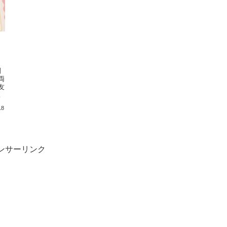
間
両
友
し
18
ンサーリンク